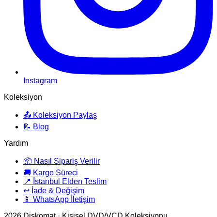
Instagram
Koleksiyon
📤 Koleksiyon Paylaş
📝 Blog
Yardım
📦 Nasıl Sipariş Verilir
🚚 Kargo Süreci
📍 İstanbul Elden Teslim
↩️ İade & Değişim
📱 WhatsApp İletişim
2026
Diskomat · Kişisel DVD/VCD Koleksiyonu