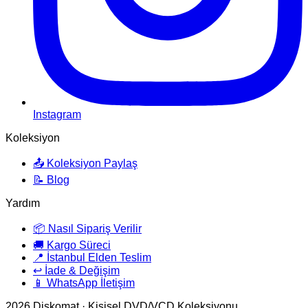
Instagram
Koleksiyon
📤 Koleksiyon Paylaş
📝 Blog
Yardım
📦 Nasıl Sipariş Verilir
🚚 Kargo Süreci
📍 İstanbul Elden Teslim
↩️ İade & Değişim
📱 WhatsApp İletişim
2026
Diskomat · Kişisel DVD/VCD Koleksiyonu