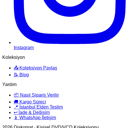
Instagram
Koleksiyon
📤 Koleksiyon Paylaş
📝 Blog
Yardım
📦 Nasıl Sipariş Verilir
🚚 Kargo Süreci
📍 İstanbul Elden Teslim
↩️ İade & Değişim
📱 WhatsApp İletişim
2026
Diskomat · Kişisel DVD/VCD Koleksiyonu