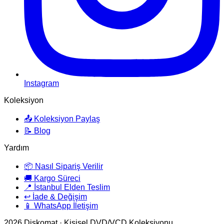
Instagram
Koleksiyon
📤 Koleksiyon Paylaş
📝 Blog
Yardım
📦 Nasıl Sipariş Verilir
🚚 Kargo Süreci
📍 İstanbul Elden Teslim
↩️ İade & Değişim
📱 WhatsApp İletişim
2026
Diskomat · Kişisel DVD/VCD Koleksiyonu