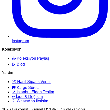
Instagram
Koleksiyon
📤 Koleksiyon Paylaş
📝 Blog
Yardım
📦 Nasıl Sipariş Verilir
🚚 Kargo Süreci
📍 İstanbul Elden Teslim
↩️ İade & Değişim
📱 WhatsApp İletişim
2026
Diskomat · Kişisel DVD/VCD Koleksiyonu