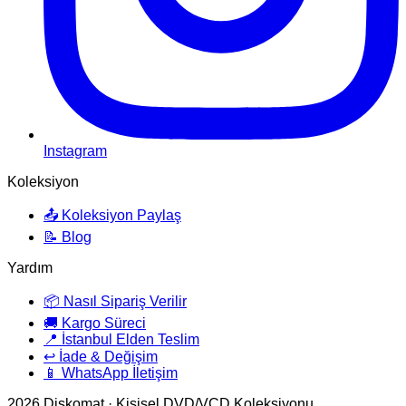
Instagram
Koleksiyon
📤 Koleksiyon Paylaş
📝 Blog
Yardım
📦 Nasıl Sipariş Verilir
🚚 Kargo Süreci
📍 İstanbul Elden Teslim
↩️ İade & Değişim
📱 WhatsApp İletişim
2026
Diskomat · Kişisel DVD/VCD Koleksiyonu