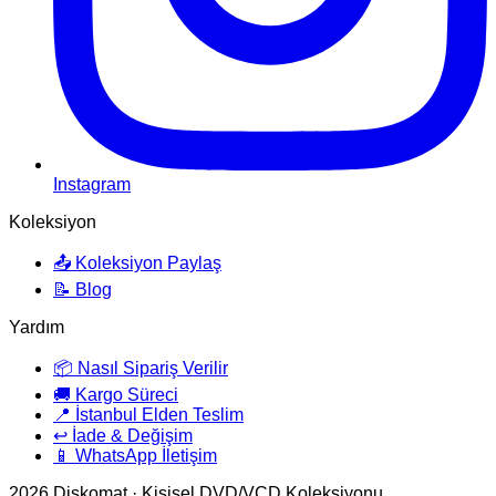
Instagram
Koleksiyon
📤 Koleksiyon Paylaş
📝 Blog
Yardım
📦 Nasıl Sipariş Verilir
🚚 Kargo Süreci
📍 İstanbul Elden Teslim
↩️ İade & Değişim
📱 WhatsApp İletişim
2026
Diskomat · Kişisel DVD/VCD Koleksiyonu