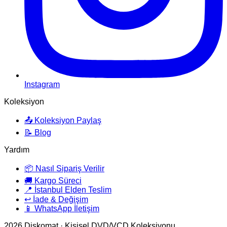
Instagram
Koleksiyon
📤 Koleksiyon Paylaş
📝 Blog
Yardım
📦 Nasıl Sipariş Verilir
🚚 Kargo Süreci
📍 İstanbul Elden Teslim
↩️ İade & Değişim
📱 WhatsApp İletişim
2026
Diskomat · Kişisel DVD/VCD Koleksiyonu