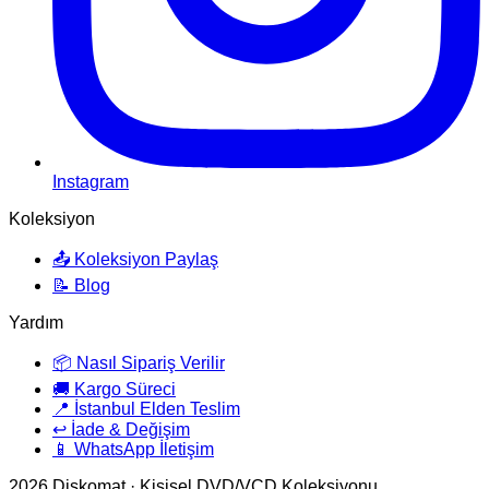
Instagram
Koleksiyon
📤 Koleksiyon Paylaş
📝 Blog
Yardım
📦 Nasıl Sipariş Verilir
🚚 Kargo Süreci
📍 İstanbul Elden Teslim
↩️ İade & Değişim
📱 WhatsApp İletişim
2026
Diskomat · Kişisel DVD/VCD Koleksiyonu