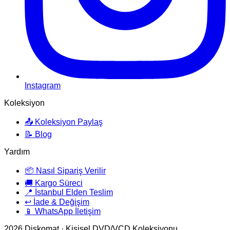
Instagram
Koleksiyon
📤 Koleksiyon Paylaş
📝 Blog
Yardım
📦 Nasıl Sipariş Verilir
🚚 Kargo Süreci
📍 İstanbul Elden Teslim
↩️ İade & Değişim
📱 WhatsApp İletişim
2026
Diskomat · Kişisel DVD/VCD Koleksiyonu