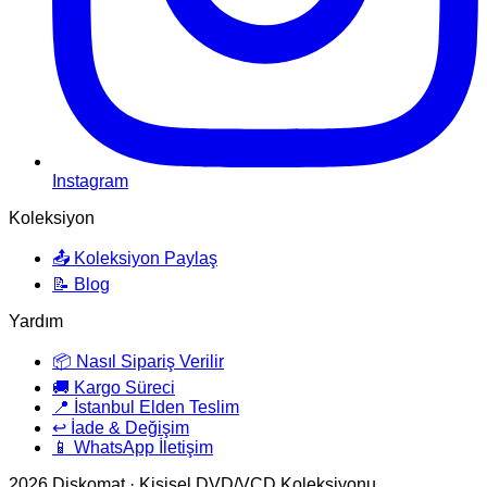
Instagram
Koleksiyon
📤 Koleksiyon Paylaş
📝 Blog
Yardım
📦 Nasıl Sipariş Verilir
🚚 Kargo Süreci
📍 İstanbul Elden Teslim
↩️ İade & Değişim
📱 WhatsApp İletişim
2026
Diskomat · Kişisel DVD/VCD Koleksiyonu