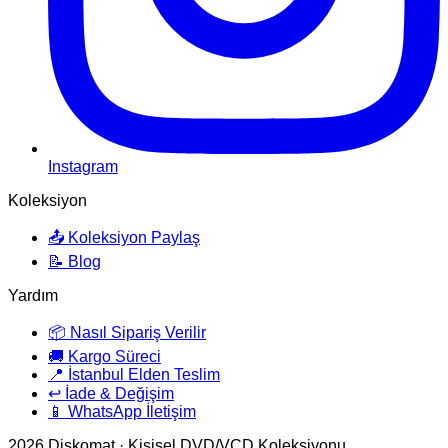
Instagram
Koleksiyon
📤 Koleksiyon Paylaş
📝 Blog
Yardım
📦 Nasıl Sipariş Verilir
🚚 Kargo Süreci
📍 İstanbul Elden Teslim
↩️ İade & Değişim
📱 WhatsApp İletişim
2026
Diskomat · Kişisel DVD/VCD Koleksiyonu