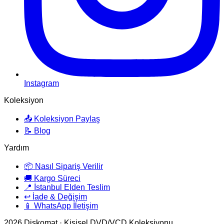
Instagram
Koleksiyon
📤 Koleksiyon Paylaş
📝 Blog
Yardım
📦 Nasıl Sipariş Verilir
🚚 Kargo Süreci
📍 İstanbul Elden Teslim
↩️ İade & Değişim
📱 WhatsApp İletişim
2026
Diskomat · Kişisel DVD/VCD Koleksiyonu