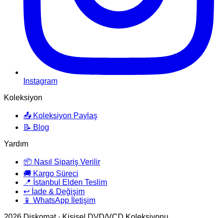
Instagram
Koleksiyon
📤 Koleksiyon Paylaş
📝 Blog
Yardım
📦 Nasıl Sipariş Verilir
🚚 Kargo Süreci
📍 İstanbul Elden Teslim
↩️ İade & Değişim
📱 WhatsApp İletişim
2026
Diskomat · Kişisel DVD/VCD Koleksiyonu