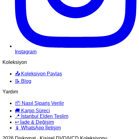
Instagram
Koleksiyon
📤 Koleksiyon Paylaş
📝 Blog
Yardım
📦 Nasıl Sipariş Verilir
🚚 Kargo Süreci
📍 İstanbul Elden Teslim
↩️ İade & Değişim
📱 WhatsApp İletişim
2026
Diskomat · Kişisel DVD/VCD Koleksiyonu