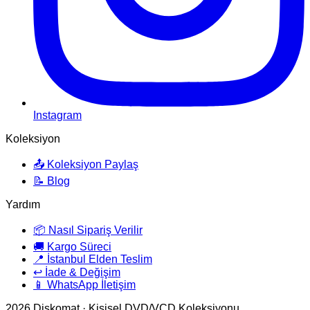
Instagram
Koleksiyon
📤 Koleksiyon Paylaş
📝 Blog
Yardım
📦 Nasıl Sipariş Verilir
🚚 Kargo Süreci
📍 İstanbul Elden Teslim
↩️ İade & Değişim
📱 WhatsApp İletişim
2026
Diskomat · Kişisel DVD/VCD Koleksiyonu