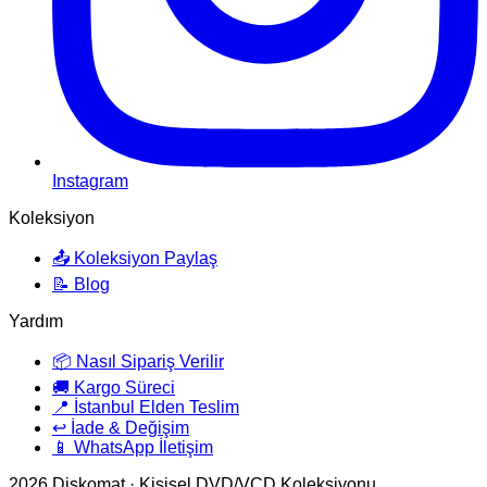
Instagram
Koleksiyon
📤 Koleksiyon Paylaş
📝 Blog
Yardım
📦 Nasıl Sipariş Verilir
🚚 Kargo Süreci
📍 İstanbul Elden Teslim
↩️ İade & Değişim
📱 WhatsApp İletişim
2026
Diskomat · Kişisel DVD/VCD Koleksiyonu