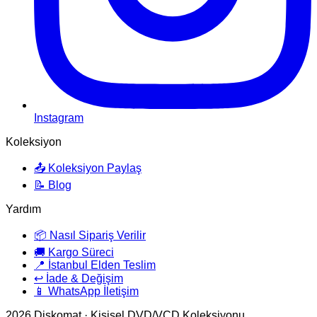
Instagram
Koleksiyon
📤 Koleksiyon Paylaş
📝 Blog
Yardım
📦 Nasıl Sipariş Verilir
🚚 Kargo Süreci
📍 İstanbul Elden Teslim
↩️ İade & Değişim
📱 WhatsApp İletişim
2026
Diskomat · Kişisel DVD/VCD Koleksiyonu